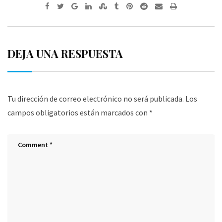
Google+
LinkedIn
StumbleUpon
Tumblr
Pinterest
Reddit
Share
Print
via
Email
DEJA UNA RESPUESTA
Tu dirección de correo electrónico no será publicada.
Los
campos obligatorios están marcados con
*