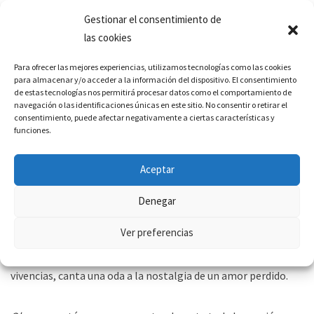
Tómate un respiro.
Gestionar el consentimiento de
las cookies
Y ya si eso, un Kitkat 😉
Para ofrecer las mejores experiencias, utilizamos tecnologías como las cookies
para almacenar y/o acceder a la información del dispositivo. El consentimiento
de estas tecnologías nos permitirá procesar datos como el comportamiento de
navegación o las identificaciones únicas en este sitio. No consentir o retirar el
consentimiento, puede afectar negativamente a ciertas características y
funciones.
Y ahora sí que sí voy con todo y con el
AdfSpotify
, donde esta
zagala que escribe te trae los éxitos de ayer, hoy y siempre.
Aceptar
Esta semana le toca el turno a Colombia.
Denegar
Ver preferencias
A través de un cantante llamado Kapo, nos llega
Ohnana,
donde a partir de un espacio cargado de emociones y
vivencias, canta una oda a la nostalgia de un amor perdido.