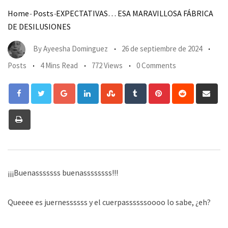
Home
-
Posts
-
EXPECTATIVAS… ESA MARAVILLOSA FÁBRICA
DE DESILUSIONES
By
Ayeesha Dominguez
26 de septiembre de 2024
Posts
4 Mins Read
772 Views
0 Comments
Google+
LinkedIn
StumbleUpon
Tumblr
Pinterest
Reddit
Sha
via
Print
Em
¡¡¡Buenasssssss buenassssssss!!!
Queeee es juernessssss y el cuerpassssssoooo lo sabe, ¿eh?