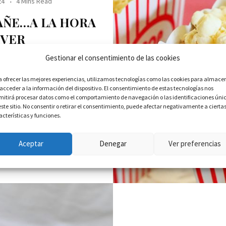
24
4 Mins Read
AÑE…A LA HORA
 VER
Gestionar el consentimiento de las cookies
uernessssss -por fin- y el
té hace unas semanas,
a ofrecer las mejores experiencias, utilizamos tecnologías como las cookies para almace
 acceder a la información del dispositivo. El consentimiento de estas tecnologías nos
mitirá procesar datos como el comportamiento de navegación o las identificaciones úni
s
este sitio. No consentir o retirar el consentimiento, puede afectar negativamente a cierta
acterísticas y funciones.
Aceptar
Denegar
Ver preferencias