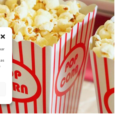
nar
cas
s