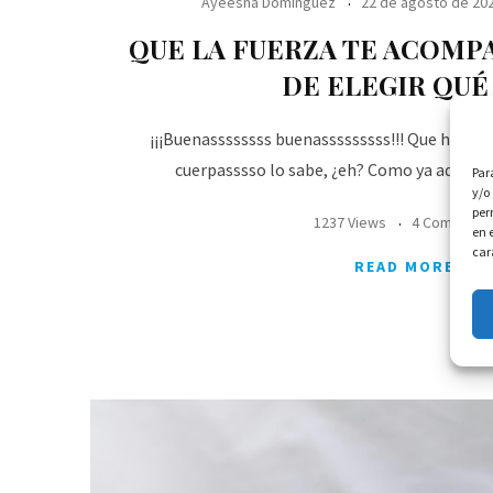
Ayeesha Dominguez
22 de agosto de 20
QUE LA FUERZA TE ACOMP
DE ELEGIR QUÉ
¡¡¡Buenassssssss buenasssssssss!!! Que hoy es j
cuerpasssso lo sabe, ¿eh? Como ya adelan
Par
y/o
per
1237 Views
4 Comment
en 
car
READ MORE