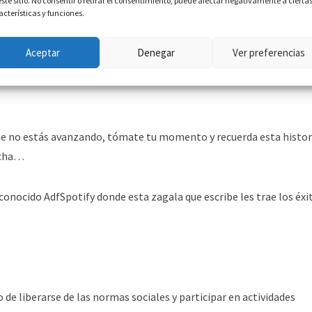
este sitio. No consentir o retirar el consentimiento, puede afectar negativamente a cierta
acterísticas y funciones.
Aceptar
Denegar
Ver preferencias
que no estás avanzando, tómate tu momento y recuerda esta histor
hacha…
ra conocido AdfSpotify donde esta zagala que escribe les trae los éxi
de liberarse de las normas sociales y participar en actividades