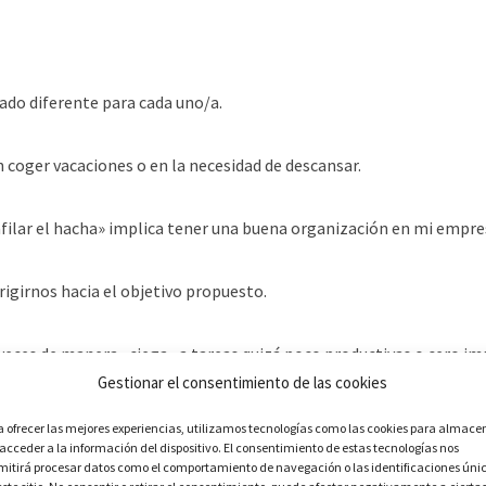
ado diferente para cada uno/a.
 coger vacaciones o en la necesidad de descansar.
afilar el hacha» implica tener una buena organización en mi empres
igirnos hacia el objetivo propuesto.
eces de manera «ciega» a tareas quizá poco productivas o cero i
Gestionar el consentimiento de las cookies
a ofrecer las mejores experiencias, utilizamos tecnologías como las cookies para almace
 acceder a la información del dispositivo. El consentimiento de estas tecnologías nos
mitirá procesar datos como el comportamiento de navegación o las identificaciones úni