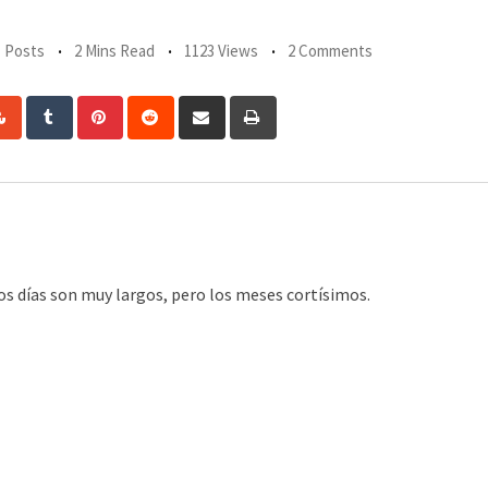
Posts
2 Mins Read
1123 Views
2 Comments
edIn
StumbleUpon
Tumblr
Pinterest
Reddit
Share
Print
via
Email
e los días son muy largos, pero los meses cortísimos.