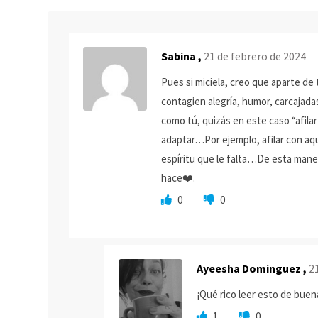
Sabina ,
21 de febrero de 2024
Pues si miciela, creo que aparte d
contagien alegría, humor, carcajadas
como tú, quizás en este caso “afila
adaptar…Por ejemplo, afilar con aq
espíritu que le falta…De esta maner
hace❤️.
0
0
Ayeesha Dominguez ,
21
¡Qué rico leer esto de bue
1
0