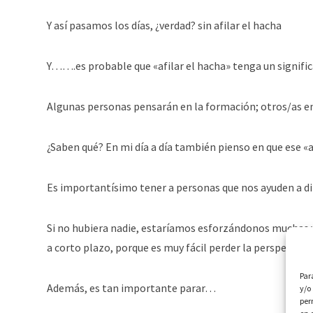
Y así pasamos los días, ¿verdad? sin afilar el hacha
Y…….es probable que «afilar el hacha» tenga un signific
Algunas personas pensarán en la formación; otros/as en
¿Saben qué? En mi día a día también pienso en que ese «
Es importantísimo tener a personas que nos ayuden a dir
Si no hubiera nadie, estaríamos esforzándonos muchas v
a corto plazo, porque es muy fácil perder la perspectiva.
Par
Además, es tan importante parar…
y/o
per