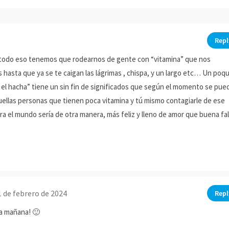
Repl
e todo eso tenemos que rodearnos de gente con “vitamina” que nos
 hasta que ya se te caigan las lágrimas , chispa, y un largo etc… Un poqu
r el hacha” tiene un sin fin de significados que según el momento se pue
uellas personas que tienen poca vitamina y tú mismo contagiarle de ese
a el mundo sería de otra manera, más feliz y lleno de amor que buena fa
 de febrero de 2024
Repl
na mañana! 🙂