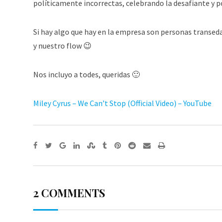
políticamente incorrectas, celebrando la desafiante y p
Si hay algo que hay en la empresa son personas transe
y nuestro flow 😉
Nos incluyo a todes, queridas 🙂
Miley Cyrus – We Can’t Stop (Official Video) – YouTube
Google+
LinkedIn
StumbleUpon
Tumblr
Pinterest
Reddit
Share
Print
via
Email
2 COMMENTS