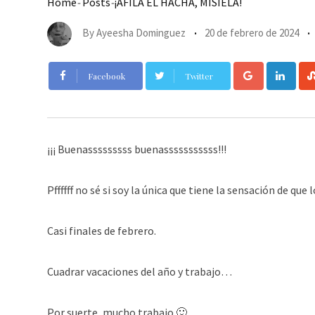
Home
-
Posts
-
¡AFILA EL HACHA, MISIELA!
By
Ayeesha Dominguez
20 de febrero de 2024
Google+
Link
Facebook
Twitter
¡¡¡ Buenasssssssss buenasssssssssss!!!
Pffffff no sé si soy la única que tiene la sensación de qu
Casi finales de febrero.
Cuadrar vacaciones del año y trabajo…
Por suerte, mucho trabajo 🙂