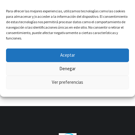
PIEDAD:
Para ofrecer las mejores experiencias, utilizamos tecnologías como las cookies
¡Buenasss buenasssssssssssss!!! Que por finnnn es
para almacenar y/o acceder a la información del dispositivo. El consentimiento
de estas tecnologías nos permitirá procesar datos como el comportamiento de
viernessssssss y el cuerpassso lo sabe, ¿eh? Ains. Sí. Lo sé.
navegación o las identificaciones únicas en este sitio. No consentir o retirar el
Esperaban este #postdelosjuernes
consentimiento, puede afectar negativamente a ciertas características y
funciones.
READ MORE
Aceptar
Denegar
Ver preferencias