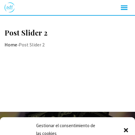
Post Slider 2
Home
-
Post Slider 2
Ayeesha Dominguez
3 de julio de 2026
Posts
9 Mins Read
LOS ASTROS NO TIENEN
Gestionar el consentimiento de
las cookies