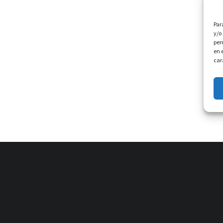
Par
y/o
per
en 
car