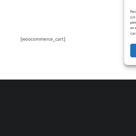
Par
y/o
per
en 
car
[woocommerce_cart]