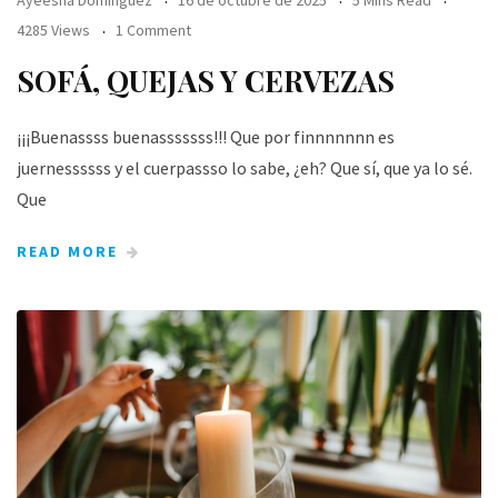
Ayeesha Dominguez
16 de octubre de 2025
5 Mins Read
4285 Views
1 Comment
SOFÁ, QUEJAS Y CERVEZAS
¡¡¡Buenassss buenasssssss!!! Que por finnnnnnn es
juernessssss y el cuerpassso lo sabe, ¿eh? Que sí, que ya lo sé.
Que
READ MORE