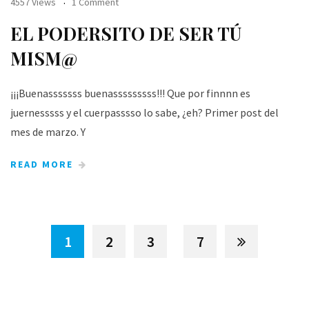
4557 Views
1 Comment
EL PODERSITO DE SER TÚ
MISM@
¡¡¡Buenasssssss buenasssssssss!!! Que por finnnn es
juernesssss y el cuerpasssso lo sabe, ¿eh? Primer post del
mes de marzo. Y
READ MORE
1
2
3
7